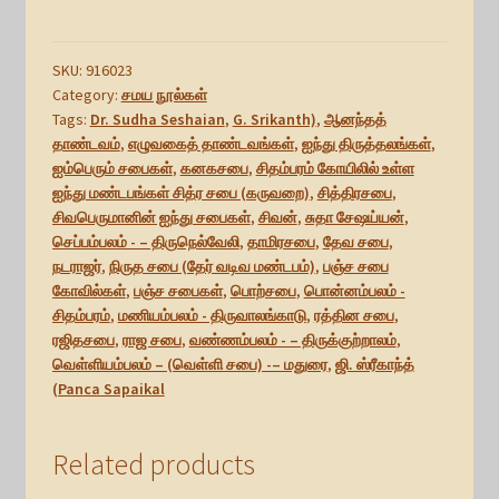
சுதா
சேஷய்யன்,
ஜி.
SKU:
916023
ஸ்ரீகாந்த்
Category:
சமய நூல்கள்
Tags:
Dr. Sudha Seshaian
,
G. Srikanth)
,
ஆனந்தத்
(Panca
தாண்டவம்
,
எழுவகைத் தாண்டவங்கள்
,
ஐந்து திருத்தலங்கள்
,
Sapaikal,
ஐம்பெரும் சபைகள்
,
கனகசபை
,
சிதம்பரம் கோயிலில் உள்ள
Dr.
ஐந்து மண்டபங்கள் சித்ர சபை (கருவறை)
,
சித்திரசபை
,
Sudha
சிவபெருமானின் ஐந்து சபைகள்
,
சிவன்
,
சுதா சேஷய்யன்
,
Seshaian,
செப்பம்பலம் - – திருநெல்வேலி
,
தாமிரசபை
,
தேவ சபை
,
G.
நடராஜர்
,
நிருத சபை (தேர் வடிவ மண்டபம்)
,
பஞ்ச சபை
Srikanth)
கோவில்கள்
,
பஞ்ச சபைகள்
,
பொற்சபை
,
பொன்னம்பலம் -
சிதம்பரம்
,
மணியம்பலம் - திருவாலங்காடு
,
ரத்தின சபை
,
quantity
ரஜிதசபை
,
ராஜ சபை
,
வண்ணம்பலம் - – திருக்குற்றாலம்
,
வெள்ளியம்பலம் – (வெள்ளி சபை) -– மதுரை
,
ஜி. ஸ்ரீகாந்த்
(Panca Sapaikal
Related products