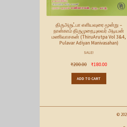
திருஅருட்பா எளியவுரை மூன்று –
நான்காம் திருமுறை,புலவர் அடியன்
மணிவாசகன் (ThiruArutpa Vol 3&4,
Pulavar Adiyan Manivasahan)
SALE!
₹
200.00
₹
180.00
ADD TO CART
© 202