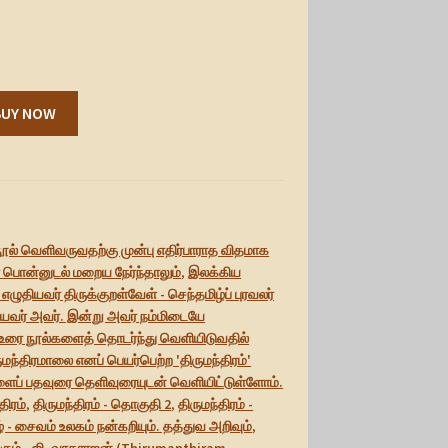
BUY NOW
ூல் வெளிவருவதற்கு முன்பு எதிர்பாராத விதமாக
் பொன்னுடல் மறைய நேர்ந்தாலும்
,
இலக்கிய
 எழுதியவர் திருக்குறள்வேள் - செந்தமிழ்ப் புரவலர்
பியவர் அவர். இன்று அவர் நம்மிடையே
 உரை நூல்களைத் தொடர்ந்து வெளியிடுவதில்
ுமந்திரமாலை எனப் பெயர்பெற்ற 'திருமந்திரம்'
ளைப் பதவுரை தெளிவுரையுடன் வெளியிட்டுள்ளோம்.
திரம்
,
திருமந்திரம் - தொகுதி 2
,
திருமந்திரம் -
 - சைவம் உலகம் நன்கறியும். தத்துவ அறிவும்
,
கும்.
,
ஜி. வரதராஜன் (Thirumanthiram -