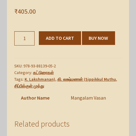
₹
405.00
சிப்பிக்குள்
ADD TO CART
BUY NOW
முத்து,
கி.
லக்ஷ்மணன்
(Sippikkul
SKU:
978-93-88139-05-2
Muthu,
Category:
கட்டுரைகள்
Tags:
K. Lakshmanan)
,
கி. லக்ஷ்மணன் (Sippikkul Muthu
,
K.
சிப்பிக்குள் முத்து
Lakshmanan)
quantity
Author Name
Mangalam Vasan
Related products