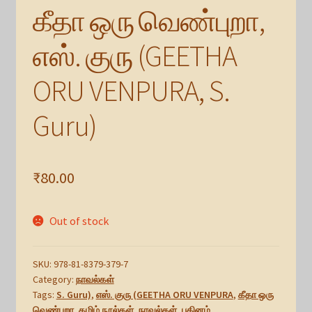
கீதா ஒரு வெண்புறா,
எஸ். குரு (GEETHA
ORU VENPURA, S.
Guru)
₹
80.00
Out of stock
SKU:
978-81-8379-379-7
Category:
நாவல்கள்
Tags:
S. Guru)
,
எஸ். குரு (GEETHA ORU VENPURA
,
கீதா ஒரு
வெண்புறா
,
தமிழ் நூல்கள்
,
நாவல்கள்
,
புதினம்