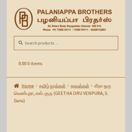
Skip
Skip
to
to
navigation
content
Search
SEARCH
for:
0.00
0 items
Home
தமிழ் நூல்கள்
நாவல்கள்
கீதா ஒரு
வெண்புறா, எஸ். குரு (GEETHA ORU VENPURA, S.
Guru)