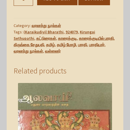
பாரதி,
கிருங்கை
சேதுபதி,
(Karaikudiyil
Category:
வரலாற்று நூல்கள்
Bharathi,
Tags:
(Karaikudiyil Bharathi
,
924079
,
Kirungai
Sethupathi
,
கட்டுரைகள்
,
காரைக்குடி
,
காரைக்குடியில் பாரதி
,
Kirungai
கிருங்கை சேதுபதி
,
தமிழ்
,
தமிழ் மோழி
,
பாரதி
,
பாரதியார்
,
Sethupathi)
வரலாற்று நூல்கள்
,
வள்ளலார்
quantity
Related products