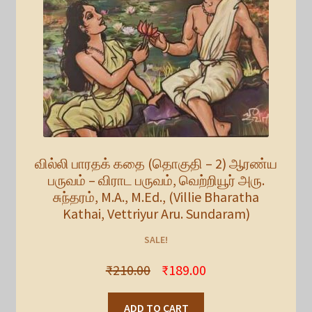
வில்லி பாரதக் கதை (தொகுதி – 2) ஆரண்ய
பருவம் – விராட பருவம், வெற்றியூர் அரு.
சுந்தரம், M.A., M.Ed., (Villie Bharatha
Kathai, Vettriyur Aru. Sundaram)
SALE!
₹
210.00
₹
189.00
ADD TO CART