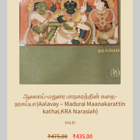
ஆலவாய்-மதுரை மாநகரத்தின் கதை-
நரசய்யா(Aalavay – Madurai Maanakarattin
kathai,KRA Narasiah)
SALE!
₹
475.00
₹
435.00