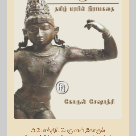
அயோத்திப் பெருமாள்,கோகுல்