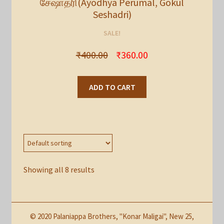
சேஷாத்ரி(Ayodhya Perumal, Gokul
Seshadri)
SALE!
₹
400.00
₹
360.00
ADD TO CART
Showing all 8 results
© 2020 Palaniappa Brothers, "Konar Maligai", New 25,