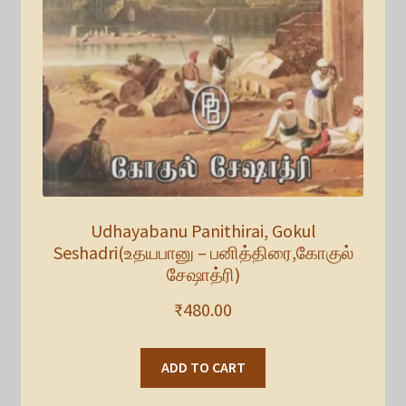
Udhayabanu Panithirai, Gokul
Seshadri(உதயபானு – பனித்திரை,கோகுல்
சேஷாத்ரி)
₹
480.00
ADD TO CART