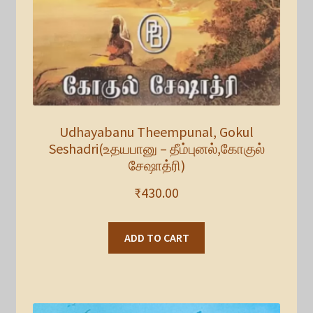
Udhayabanu Theempunal, Gokul
Seshadri(உதயபானு – தீம்புனல்,கோகுல்
சேஷாத்ரி)
₹
430.00
ADD TO CART