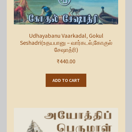
Udhayabanu Vaarkadal, Gokul
Seshadri(உதயபானு – வார்கடல்,கோகுல்
சேஷாத்ரி)
₹
440.00
ADD TO CART