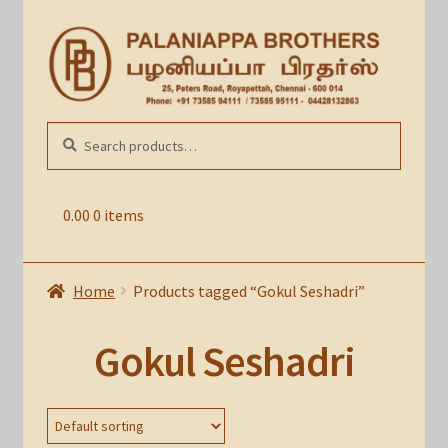
Skip
Skip
to
to
navigation
content
Search
SEARCH
for:
0.00
0 items
Home
Products tagged “Gokul Seshadri”
Gokul Seshadri