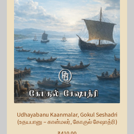
Udhayabanu Kaanmalar, Gokul Seshadri
(உதயபானு – கான்மலர், கோகுல் சேஷாத்ரி)
₹
410.00