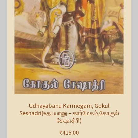
Udhayabanu Karmegam, Gokul
Seshadri(உதயபானு – கார்மேகம்,கோகுல்
சேஷாத்ரி)
₹
415.00