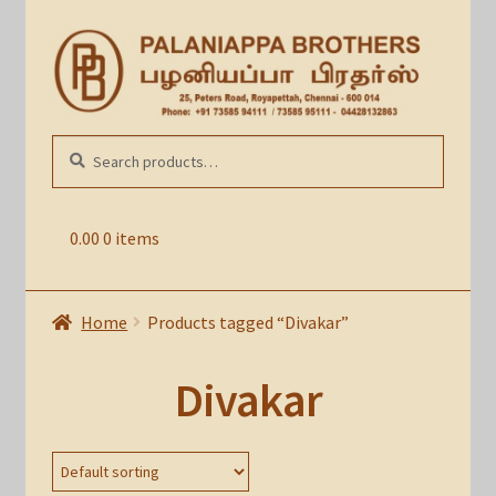
Skip
Skip
to
to
navigation
content
Search
SEARCH
for:
0.00
0 items
Home
Products tagged “Divakar”
Divakar