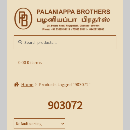
Skip
Skip
to
to
navigation
content
Search
SEARCH
for:
0.00
0 items
Home
Products tagged “903072”
903072