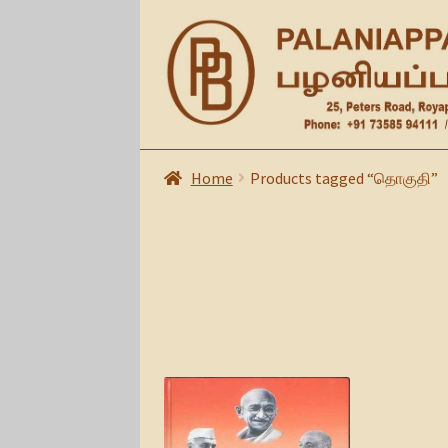
Skip
Skip
to
to
navigation
content
Home
Products tagged “தொகுதி”