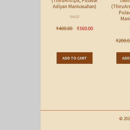
(ThiruArutpa, Pulavar
மணி
Adiyan Manivasahan)
(ThiruAr
Pulav
SALE!
Mani
₹
400.00
₹
360.00
₹
200.0
ADD TO CART
ADD
© 202