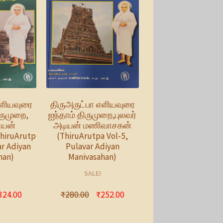
எளியவுரை
திருஅருட்பா எளியவுரை
ருமுறை,
ஐந்தாம் திருமுறை,புலவர்
ியன்
அடியன் மணிவாசகன்
iruArutp
(ThiruArutpa Vol-5,
ar Adiyan
Pulavar Adiyan
han)
Manivasahan)
SALE!
324.00
₹
280.00
₹
252.00