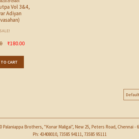
வாசகன்
utpa Vol 3&4,
ar Adiyan
vasahan)
SALE!
0
₹
180.00
 TO CART
0 Palaniappa Brothers, "Konar Maligai", New 25, Peters Road, Chennai - 6
Ph: 43408010, 73585 94111, 73585 95111