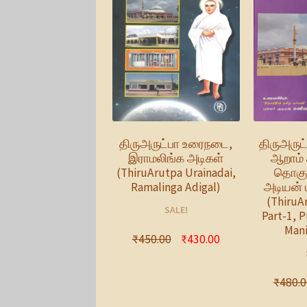
திருஅருட்பா உரைநடை,
திருஅருட
இராமலிங்க அடிகள்
ஆறாம் 
(ThiruArutpa Urainadai,
தொகுத
Ramalinga Adigal)
அடியன்
(ThiruA
SALE!
Part-1, 
Mani
₹
450.00
₹
430.00
₹
480.0