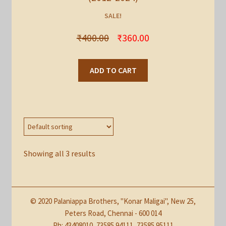
SALE!
₹
400.00
₹
360.00
ADD TO CART
Showing all 3 results
© 2020 Palaniappa Brothers, "Konar Maligai", New 25,
Peters Road, Chennai - 600 014
Ph: 43408010, 73585 94111, 73585 95111