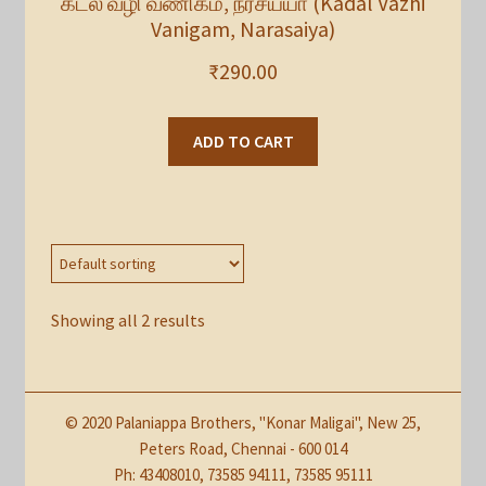
கடல் வழி வணிகம், நரசய்யா (Kadal Vazhi
Vanigam, Narasaiya)
₹
290.00
ADD TO CART
Showing all 2 results
© 2020 Palaniappa Brothers, "Konar Maligai", New 25,
Peters Road, Chennai - 600 014
Ph: 43408010, 73585 94111, 73585 95111