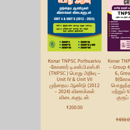
Konar TNPSC Pothuarivu
Konar TNP
-கோனார் டி.என்.பி.எஸ்.சி
– Group 4
(TNPSC ) பொது அறிவு –
6, Gro
Unit IV & Unit VII
8(கோன
முந்தைய ஆண்டு (2012
பொதுத்தம
– 2024) வினாக்கள்
மற்றும் V
விடைகளுடன்.
குரூப் 
₹
200.00
₹
450.0