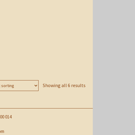
Showing all 6 results
00 014
com