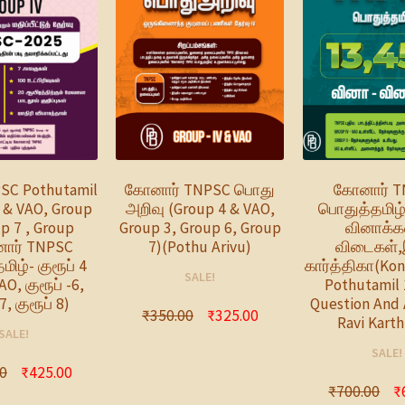
SC Pothutamil
கோனார் TNPSC பொது
கோனார் T
 & VAO, Group
அறிவு (Group 4 & VAO,
பொதுத்தமிழ்
up 7 , Group
Group 3, Group 6, Group
வினாக்க
ார் TNPSC
7)(Pothu Arivu)
விடைகள்,
ிழ்- குரூப் 4
கார்த்திகா(Ko
SALE!
AO, குரூப் -6,
Pothutamil 
7, குரூப் 8)
Question And 
₹
350.00
₹
325.00
Ravi Karth
SALE!
SALE!
0
₹
425.00
₹
700.00
₹