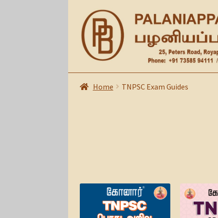
Skip
Skip
to
to
navigation
content
Home
TNPSC Exam Guides