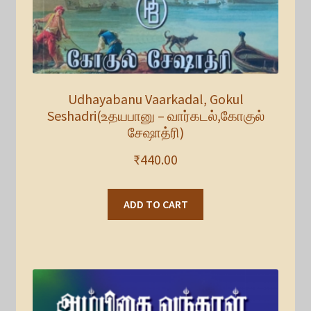
Udhayabanu Vaarkadal, Gokul
Seshadri(உதயபானு – வார்கடல்,கோகுல்
சேஷாத்ரி)
₹
440.00
ADD TO CART