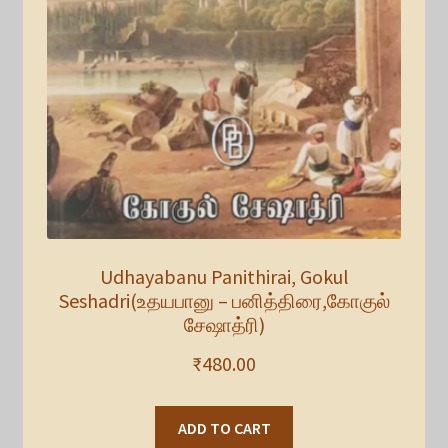
Udhayabanu Panithirai, Gokul
Seshadri(உதயபானு – பனித்திரை,கோகுல்
சேஷாத்ரி)
₹
480.00
ADD TO CART