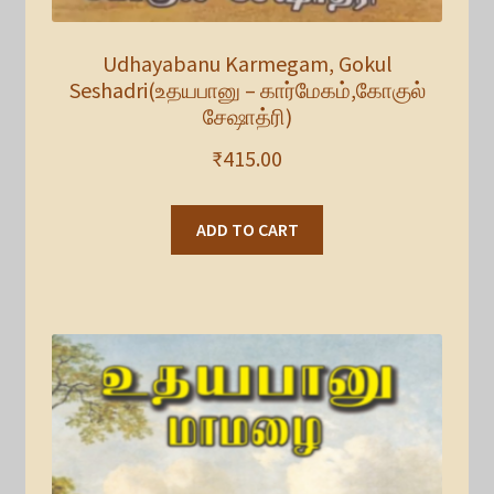
Udhayabanu Karmegam, Gokul
Seshadri(உதயபானு – கார்மேகம்,கோகுல்
சேஷாத்ரி)
₹
415.00
ADD TO CART