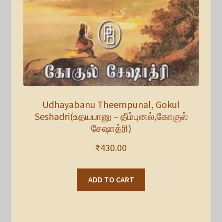
Udhayabanu Theempunal, Gokul
Seshadri(உதயபானு – தீம்புனல்,கோகுல்
சேஷாத்ரி)
₹
430.00
ADD TO CART