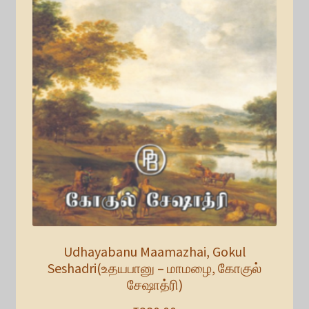
Udhayabanu Maamazhai, Gokul
Seshadri(உதயபானு – மாமழை, கோகுல்
சேஷாத்ரி)